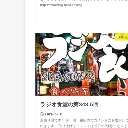
https://ranking.net/ranking...
コメン
ラジオ食堂の第343.5回
2026.06.11
お便り回です！ 月一回、番組内でコメントにお返事し
いきます。 取り上げるコメントは以下の3種類になりま