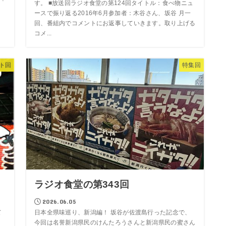
す。 ■放送回ラジオ食堂の第124回タイトル：食べ物ニュ
ースで振り返る2016年6月参加者：木谷さん、坂谷 月一
回、番組内でコメントにお返事していきます。取り上げる
コメ...
ト回
特集回
ラジオ食堂の第343回
2026.06.05
て
日本全県味巡り、新潟編！ 坂谷が佐渡島行った記念で、
今回は名誉新潟県民のけんたろうさんと新潟県民の蜜さん