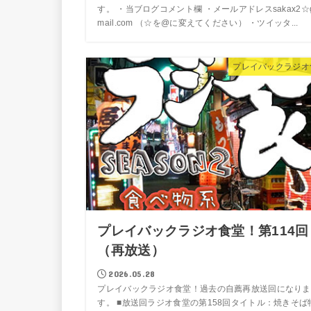
す。 ・当ブログコメント欄 ・メールアドレスsakax2☆
mail.com （☆を@に変えてください） ・ツイッタ...
プレイバックラジオ
プレイバックラジオ食堂！第114回
（再放送）
2026.05.28
プレイバックラジオ食堂！過去の自薦再放送回になりま
す。 ■放送回ラジオ食堂の第158回タイトル：焼きそば