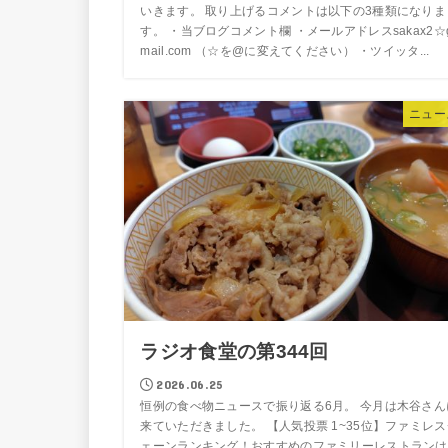
いきます。 取り上げるコメントは以下の3種類になりま
す。 ・当ブログコメント欄 ・メールアドレスsakax2☆
mail.com （☆を@に変えてください） ・ツイッタ...
ニュー
ラジオ食堂の第344回
2026.06.25
恒例の食べ物ニュースで振り返る6月。 今月は木谷さん
来ていただきました。 【人気投票 1~35位】ファミレス
ェーンランキング！おすすめのファミリーレストランは