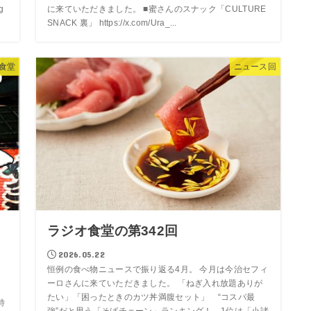
g
に来ていただきました。 ■蜜さんのスナック「CULTURE
SNACK 裏」 https://x.com/Ura_...
食堂
ニュース回
ラジオ食堂の第342回
2026.05.22
恒例の食べ物ニュースで振り返る4月。 今月は今治セフィ
ーロさんに来ていただきました。 「ねぎ入れ放題ありが
たい」「困ったときのカツ丼満腹セット」 “コスパ最
特
強”だと思う「そばチェーン」ランキング！ 1位は「小諸