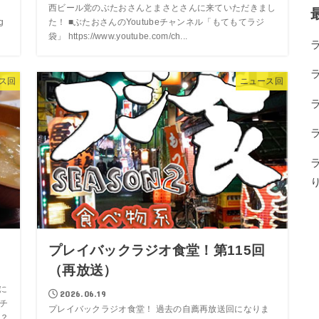
西ビール党のぶたおさんとまさとさんに来ていただきまし
g
た！ ■ぶたおさんのYoutubeチャンネル「もてもてラジ
袋」 https://www.youtube.com/ch...
ス回
ニュース回
プレイバックラジオ食堂！第115回
（再放送）
に
2026.06.19
チ
プレイバックラジオ食堂！ 過去の自薦再放送回になりま
？