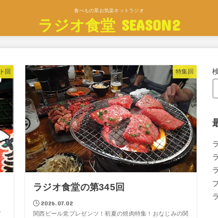
食べもの系お気楽ネットラジオ
ラジオ食堂 SEASON2
ト回
特集回
ラジオ食堂の第345回
2026.07.02
て
関西ビール党プレゼンツ！初夏の焼肉特集！おなじみの関